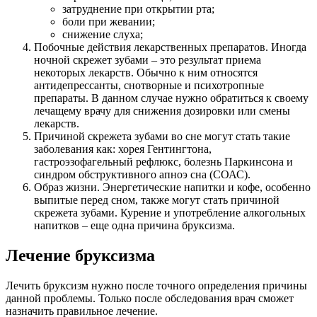
затруднение при открытии рта;
боли при жевании;
снижение слуха;
Побочные действия лекарственных препаратов. Иногда
ночной скрежет зубами – это результат приема
некоторых лекарств. Обычно к ним относятся
антидепрессанты, снотворные и психотропные
препараты. В данном случае нужно обратиться к своему
лечащему врачу для снижения дозировки или смены
лекарств.
Причиной скрежета зубами во сне могут стать такие
заболевания как: хорея Гентингтона,
гастроэзофагельный рефлюкс, болезнь Паркинсона и
синдром обструктивного апноэ сна (СОАС).
Образ жизни. Энергетические напитки и кофе, особенно
выпитые перед сном, также могут стать причиной
скрежета зубами. Курение и употребление алкогольных
напитков – еще одна причина бруксизма.
Лечение бруксизма
Лечить бруксизм нужно после точного определения причины
данной проблемы. Только после обследования врач сможет
назначить правильное лечение.